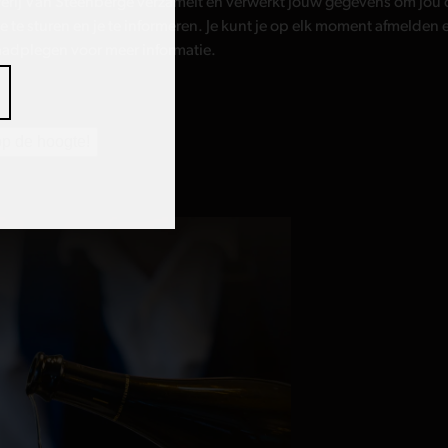
 te sturen en je te informeren. Je kunt je op elk moment afmelden 
aadplegen voor meer informatie.
op de hoogte!