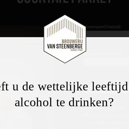
Voornaam
(Vereist)
Achternaam
(Vereist)
E-mailadres
(Vereist)
ft u de wettelijke leeftij
alcohol te drinken?
Instemming
(Vereist)
Ik wil graag op de 
door Brouwerij Van