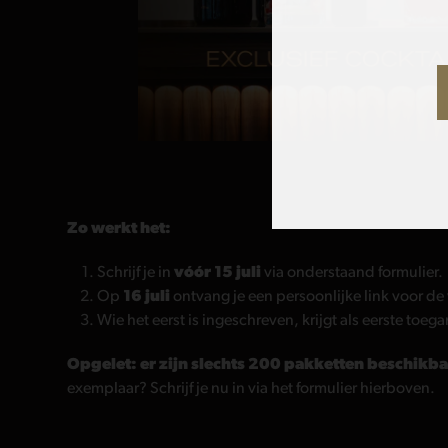
Zo werkt het:
Schrijf je in
vóór 15 juli
via onderstaand formulier.
Op
16 juli
ontvang je een persoonlijke link voor d
Wie het eerst is ingeschreven, krijgt als eerste toeg
Opgelet: er zijn slechts 200 pakketten beschikba
exemplaar? Schrijf je nu in via het formulier hierboven.