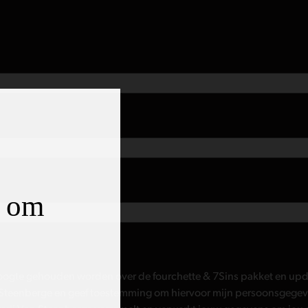
d om
hoogte gehouden worden over de fourchette & 7Sins pakket en up
 Steenberge en geef toestemming om hiervoor mijn persoonsgege