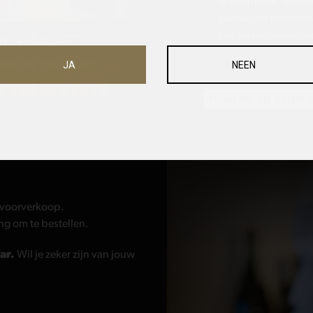
te gebruiken. Brouwerij Van Steenberge verzamelt en verwerkt jouw gegevens om jou de
gevraagde informatie
ons privacybeleid r
JA
NEEN
Houd me als eerste 
e voorverkoop.
ang om te bestellen.
ar.
Wil je zeker zijn van jouw