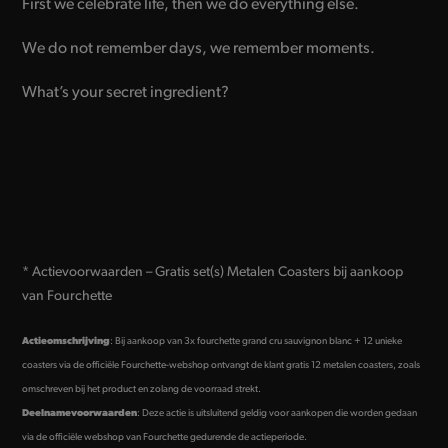
First we celebrate life, then we do everything else.
We do not remember days, we remember moments.
What’s your secret ingredient?
* Actievoorwaarden – Gratis set(s) Metalen Coasters bij aankoop
van Fourchette
Actieomschrijving
: Bij aankoop van 3x fourchette grand cru sauvignon blanc + 12 unieke
coasters via de officiële Fourchette-webshop ontvangt de klant gratis 12 metalen coasters, zoals
omschreven bij het product en zolang de voorraad strekt.
Deelnamevoorwaarden
: Deze actie is uitsluitend geldig voor aankopen die worden gedaan
via de officiële webshop van Fourchette gedurende de actieperiode.