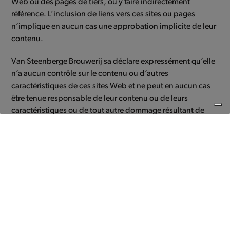
Web ou des pages de tiers, ou y faire indirectement
référence. L’inclusion de liens vers ces sites ou pages
n’implique en aucun cas une approbation implicite de leur
contenu.
Van Steenberge Brouwerij sa déclare expressément qu’elle
n’a aucun contrôle sur le contenu ou d’autres
caractéristiques de ces sites Web et ne peut en aucun cas
être tenue responsable de leur contenu ou de leurs
caractéristiques ou de tout autre dommage résultant de
leur utilisation.
4) Contact
Vous avez des questions sur nos conditions générales de
vente ? Contactez-nous via :
Brasserie Van Steenberge