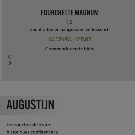
FOURCHETTE MAGNUM
1,5l
Zacht bitter en aangenaam verfrissend.
ALC. 7,5% VOL. - 16° PLATO
Commandez cette bière
Press
escape
to
go
to
AUGUSTIJN
the
first
slide
Les souches de levure
historiques confèrent à la