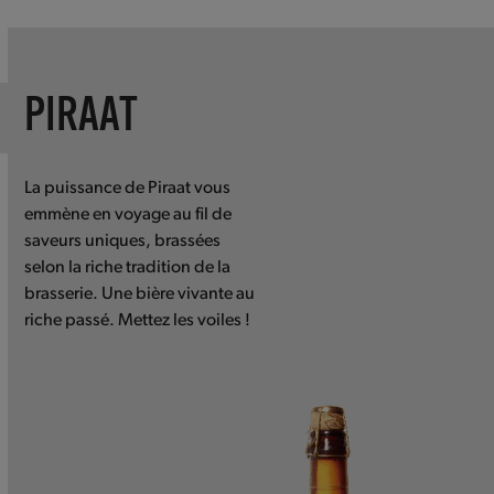
escape
to
go
to
PIRAAT
the
first
slide
La puissance de Piraat vous
emmène en voyage au fil de
saveurs uniques, brassées
selon la riche tradition de la
brasserie. Une bière vivante au
riche passé. Mettez les voiles !
Use
the
left
and
right