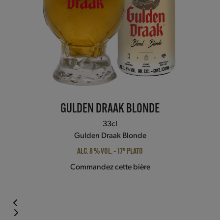
carousel
navigation
buttons
GULDEN DRAAK BLONDE
33cl
Gulden Draak Blonde
ALC. 8 % VOL. – 17° PLATO
Commandez cette bière