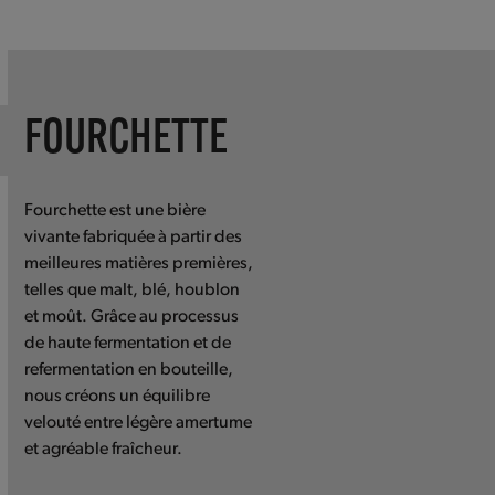
Press
escape
to
go
to
FOURCHETTE
the
first
slide
Fourchette est une bière
vivante fabriquée à partir des
meilleures matières premières,
telles que malt, blé, houblon
et moût. Grâce au processus
de haute fermentation et de
refermentation en bouteille,
nous créons un équilibre
velouté entre légère amertume
et agréable fraîcheur.