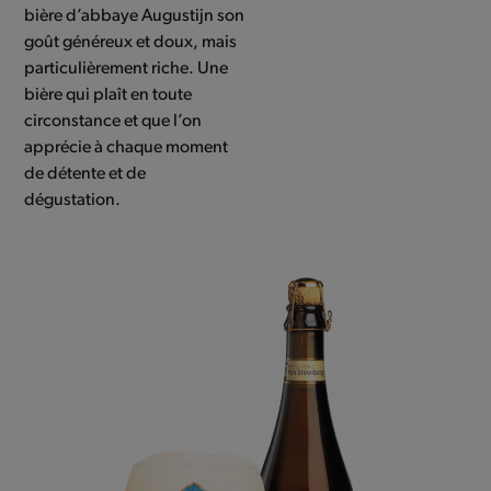
bière d’abbaye Augustijn son
goût généreux et doux, mais
particulièrement riche. Une
bière qui plaît en toute
circonstance et que l’on
apprécie à chaque moment
de détente et de
dégustation.
Use
the
left
and
right
arrow
keys
to
access