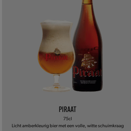
arrow
keys
to
access
the
carousel
navigation
buttons
PIRAAT
75cl
Licht amberkleurig bier met een volle, witte schuimkraag