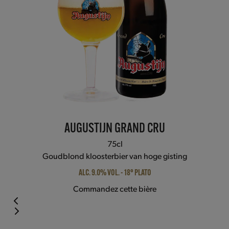
the
carousel
navigation
buttons
AUGUSTIJN GRAND CRU
75cl
Goudblond kloosterbier van hoge gisting
ALC. 9.0% VOL. - 18° PLATO
Commandez cette bière
Press