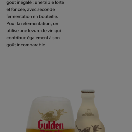
goût inégalé : une triple forte
et foncée, avec seconde
fermentation en bouteille.
Pour la refermentation, on
utilise une levure de vin qui
contribue également à son
goût incomparable.
Use
the
left
and
right
arrow
keys
to
access
the