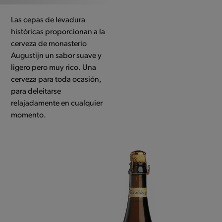
first
slide
Las cepas de levadura
históricas proporcionan a la
cerveza de monasterio
Augustijn un sabor suave y
ligero pero muy rico. Una
cerveza para toda ocasión,
para deleitarse
relajadamente en cualquier
momento.
Use
the
left
and
right
arrow
keys