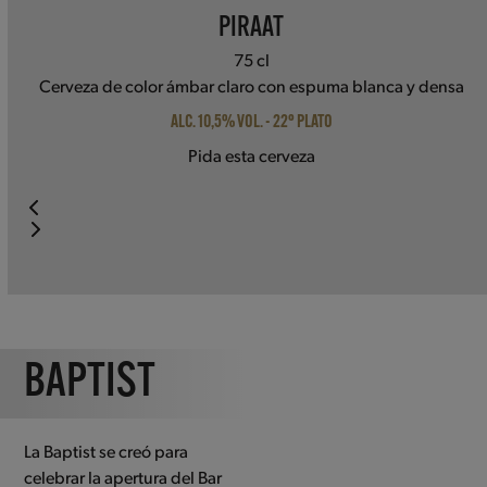
PIRAAT
75 cl
Cerveza de color ámbar claro con espuma blanca y densa
ALC. 10,5% VOL. - 22° PLATO
Pida esta cerveza
Press
escape
to
go
to
BAPTIST
the
first
slide
La Baptist se creó para
celebrar la apertura del Bar