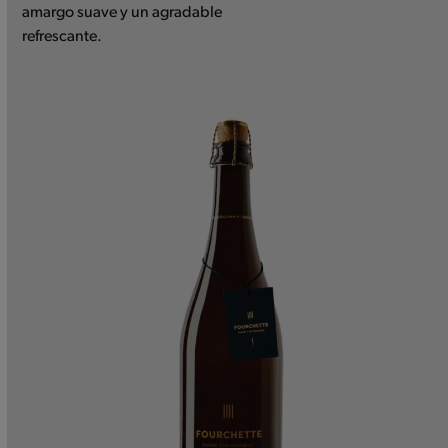
amargo suave y un agradable
refrescante.
Use
the
left
and
right
arrow
keys
to
access
the
carousel
navigation
buttons