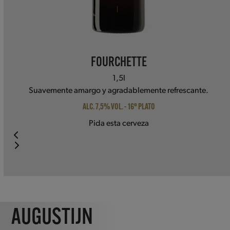
FOURCHETTE
1,5l
Suavemente amargo y agradablemente refrescante.
ALC. 7,5% VOL. - 16° PLATO
Pida esta cerveza
Press
escape
to
go
to
AUGUSTIJN
the