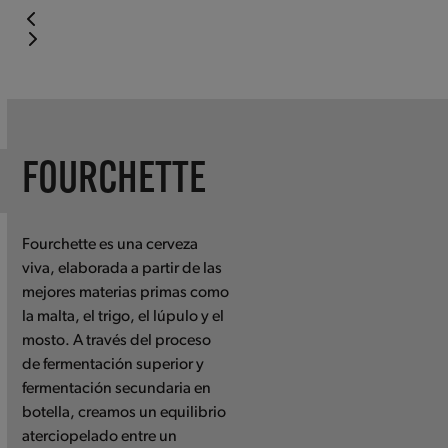
Press
escape
to
go
to
FOURCHETTE
the
first
slide
Fourchette es una cerveza
viva, elaborada a partir de las
mejores materias primas como
la malta, el trigo, el lúpulo y el
mosto. A través del proceso
de fermentación superior y
fermentación secundaria en
botella, creamos un equilibrio
aterciopelado entre un