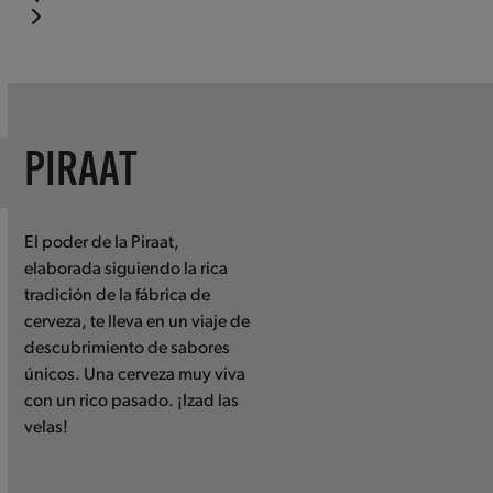
Press
escape
to
go
to
PIRAAT
the
first
slide
El poder de la Piraat,
elaborada siguiendo la rica
tradición de la fábrica de
cerveza, te lleva en un viaje de
descubrimiento de sabores
únicos. Una cerveza muy viva
con un rico pasado. ¡Izad las
velas!
Use