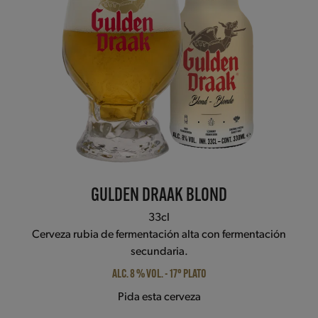
access
the
carousel
navigation
buttons
GULDEN DRAAK BLOND
33cl
Cerveza rubia de fermentación alta con fermentación
secundaria.
ALC. 8 % VOL. - 17° PLATO
Pida esta cerveza