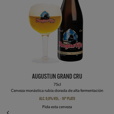
to
access
the
carousel
navigation
buttons
AUGUSTIJN GRAND CRU
75cl
Cerveza monástica rubia dorada de alta fermentación
ALC. 9,0% VOL. - 18° PLATO
Pida esta cerveza