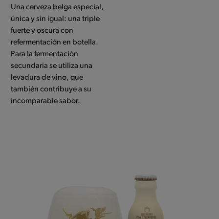
Una cerveza belga especial,
única y sin igual: una triple
fuerte y oscura con
refermentación en botella.
Para la fermentación
secundaria se utiliza una
levadura de vino, que
también contribuye a su
incomparable sabor.
Use
the
left
and
right
arrow
keys
to