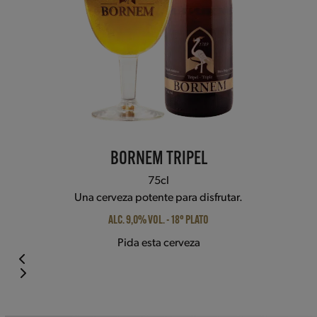
carousel
navigation
buttons
BORNEM TRIPEL
75cl
Una cerveza potente para disfrutar.
ALC. 9,0% VOL. - 18° PLATO
Pida esta cerveza
Press
escape