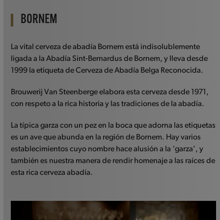
to
go
BORNEM
to
the
La vital cerveza de abadía Bornem está indisolublemente
first
ligada a la Abadía Sint-Bernardus de Bornem, y lleva desde
slide
1999 la etiqueta de Cerveza de Abadía Belga Reconocida.
Brouwerij Van Steenberge elabora esta cerveza desde 1971,
con respeto a la rica historia y las tradiciones de la abadía.
La típica garza con un pez en la boca que adorna las etiquetas
es un ave que abunda en la región de Bornem. Hay varios
establecimientos cuyo nombre hace alusión a la ‘garza’, y
también es nuestra manera de rendir homenaje a las raíces de
esta rica cerveza abadía.