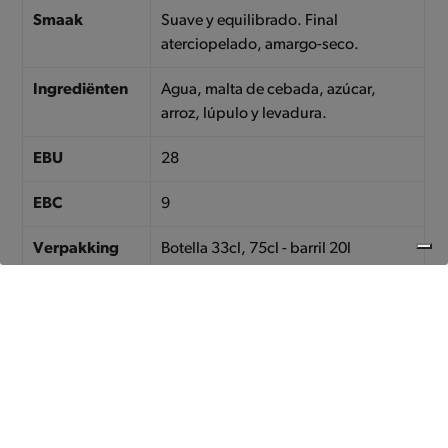
Smaak
Suave y equilibrado. Final
aterciopelado, amargo-seco.
Ingrediënten
Agua, malta de cebada, azúcar,
arroz, lúpulo y levadura.
EBU
28
EBC
9
Verpakking
Botella 33cl, 75cl - barril 20l
ABV
Alc. 9,0% vol. - 18° plato
Houdbaarheid
24 meses (botella 33cl) - 36 meses
(botella 75cl 1,5l 3l) 12 meses
(barrica)