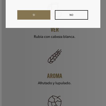
SI
NO
VER
Rubia con cabeza blanca.
AROMA
Afrutado y lupulado.