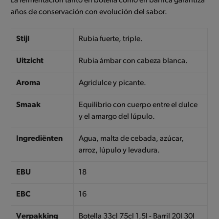
La fermentación tanto en botella como en barrica garantiza
años de conservación con evolución del sabor.
Stijl
Rubia fuerte, triple.
Uitzicht
Rubia ámbar con cabeza blanca.
Aroma
Agridulce y picante.
Smaak
Equilibrio con cuerpo entre el dulce
y el amargo del lúpulo.
Ingrediënten
Agua, malta de cebada, azúcar,
arroz, lúpulo y levadura.
EBU
18
EBC
16
Verpakking
Botella 33cl 75cl 1,5l - Barril 20l 30l