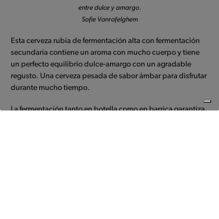
entre dulce y amargo.
Sofie Vanrafelghem
Esta cerveza rubia de fermentación alta con fermentación
secundaria contiene un aroma con mucho cuerpo y tiene
un perfecto equilibrio dulce-amargo con un agradable
regusto. Una cerveza pesada de sabor ámbar para disfrutar
durante mucho tiempo.
La fermentación tanto en botella como en barrica garantiza
años de conservación con evolución del sabor.
Stijl
Rubia fuerte, triple.
Uitzicht
Rubia ámbar con cabeza blanca.
Aroma
Agridulce y picante.
Smaak
Equilibrio con cuerpo entre el dulce