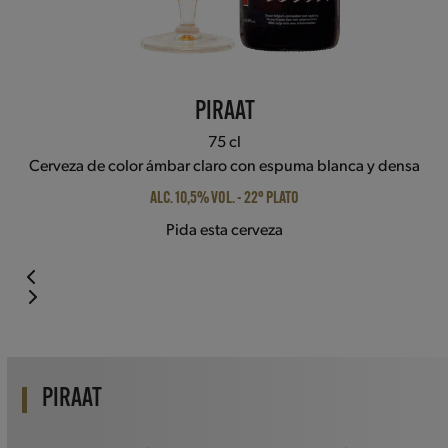
PIRAAT
75 cl
Cerveza de color ámbar claro con espuma blanca y densa
ALC. 10,5% VOL. - 22° PLATO
Pida esta cerveza
Press
escape
to
go
PIRAAT
to
the