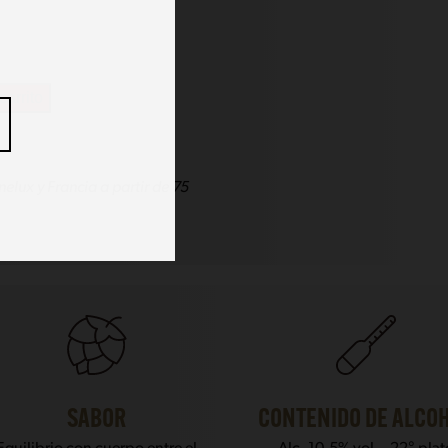
carrito
elux y Francia a partir de 75
SABOR
CONTENIDO DE ALCO