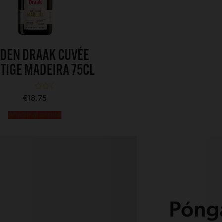
DEN DRAAK CUVÉE
TIGE MADEIRA 75CL
Valorado con
€
18.75
5.00
de 5
Añadir al carrito
Pónga