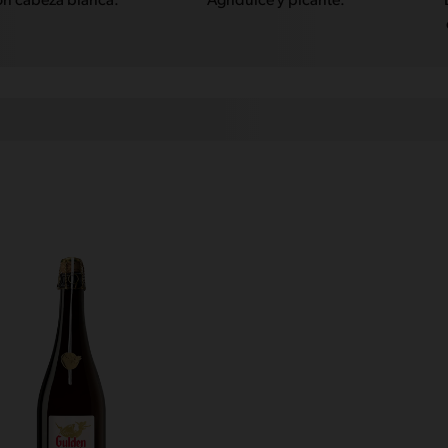
n cabeza blanca.
Agridulce y picante.