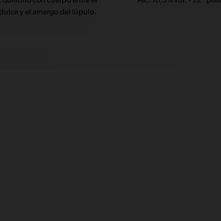
Equilibrio con cuerpo entre el
Alc. 10,5% vol. - 22° plat
dulce y el amargo del lúpulo.