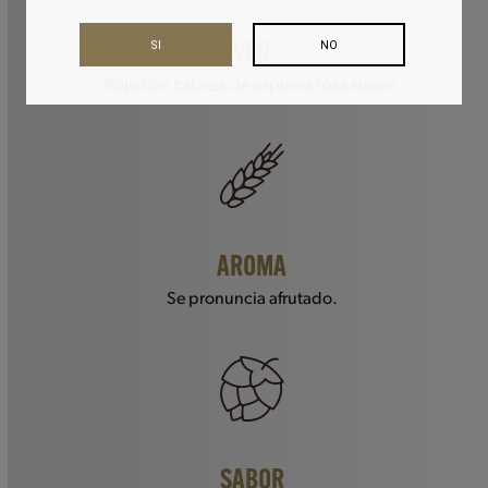
SI
NO
VER
Rojo con cabeza de espuma rosa suave.
AROMA
Se pronuncia afrutado.
SABOR