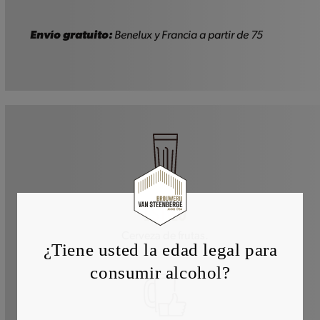
-
33cl
cantidad
Envío gratuito:
Benelux y Francia a partir de 75
ESTILO
Cerveza de frutas.
¿Tiene usted la edad legal para
consumir alcohol?