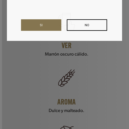
SI
NO
VER
Marrón oscuro cálido.
AROMA
Dulce y malteado.