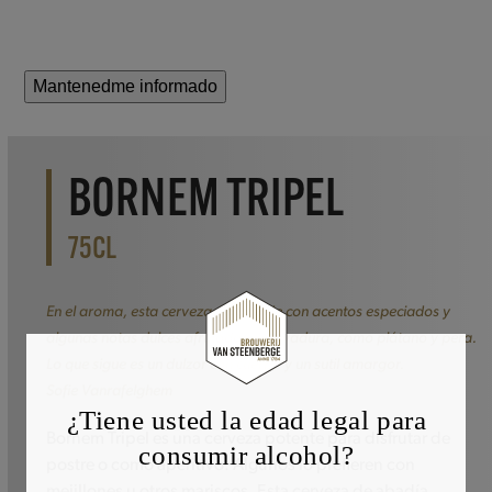
Mantenedme informado
BORNEM TRIPEL
75CL
En el aroma, esta cerveza sorprende con acentos especiados y
algunas notas dulces afrutadas de levadura, como plátano y pera.
Lo que sigue es un dulzor con cuerpo y un sutil amargor.
Sofie Vanrafelghem
¿Tiene usted la edad legal para
Bornem Tripel es una cerveza potente para disfrutar de
consumir alcohol?
postre o como aperitivo. Algunos lo prefieren con
mejillones u otros mariscos. Esta cerveza de abadía