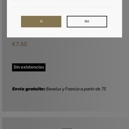
también es excelente con un plato de queso salado.
SI
NO
€
7.50
Sin existencias
Envío gratuito:
Benelux y Francia a partir de 75