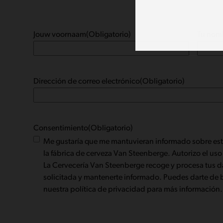
Jouw voornaam
(Obligatorio)
Tu nom
Dirección de correo electrónico
(Obligatorio)
Consentimiento
(Obligatorio)
Me gustaría que me mantuvieran informado sobre este
la fábrica de cerveza Van Steenberge. Autorizo el uso
La Cervecería Van Steenberge recoge y procesa tus da
solicitada y mantenerte informado. Puedes darte de 
nuestra política de privacidad para más información.