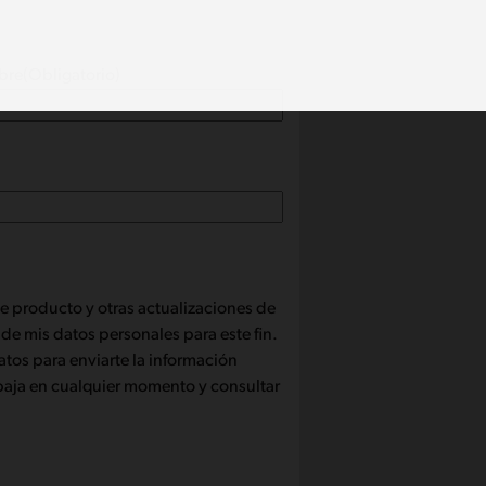
bre
(Obligatorio)
 producto y otras actualizaciones de
 de mis datos personales para este fin.
tos para enviarte la información
baja en cualquier momento y consultar