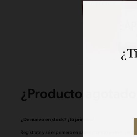
¿T
¿Producto agotado
¿De nuevo en stock? ¡Tú primero!
Regístrate y sé el primero en saber cuándo vuelve a estar