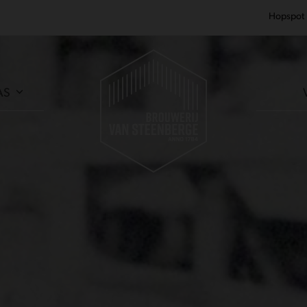
Hopspot
AS