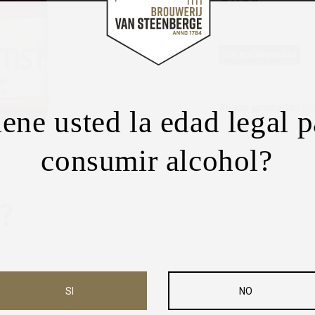
Sin existencias
Envío gratuito:
Ben
iene usted la edad legal p
consumir alcohol?
?
SI
NO
 disponible tu cerveza favorita.