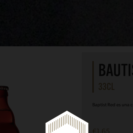
BAUTI
33CL
Baptist Red es una c
€
1.65