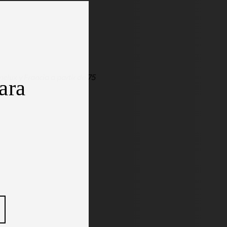
elux y Francia a partir de 75
ara