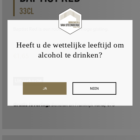
33CL
Baptist Red is een rood bier van hoge gisting.
Heeft u de wettelijke leeftijd om
alcohol te drinken?
€
1.65
Uitverkocht
JA
NEEN
Gratis levering:
Benelux en Frankrijk vanaf €75