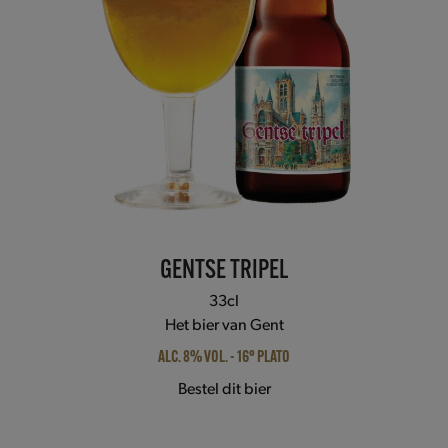
access
the
carousel
navigation
buttons
GENTSE TRIPEL
33cl
Het bier van Gent
ALC. 8% VOL. - 16° PLATO
Bestel dit bier