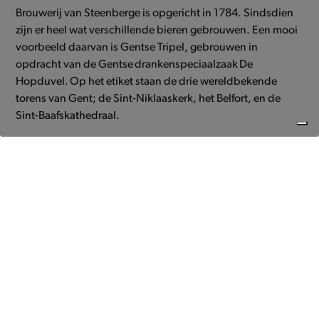
Brouwerij van Steenberge is opgericht in 1784. Sindsdien
zijn er heel wat verschillende bieren gebrouwen. Een mooi
voorbeeld daarvan is Gentse Tripel
,
gebrouwen in
opdracht van
de Gentse
drankenspeciaalzaak De
Hopduvel.
Op het etiket staan de drie wereldbekende
torens van Gent
; de
Sint-Niklaaskerk, het Belfort, en de
Sint-
Baafskathedraal
.
Productbeschrijving
Gentse Tripel is een honingblond bier van hoge gisting met
nagisting op de fles of op het vat.
Het is een
hoppig
bitter
bier met een fruitig aroma, zacht en evenwichtig van
smaak.
Fris en gistfruitig laat deze tripel zich smaken. Zeer fijn zijn de
fruitige aroma’s en de toets van koriander samen met de
leuke volmondigheid. In het smaakprofiel duikt ook nog een
leuke en zachte bitterheid die het geheel vervolledigd.