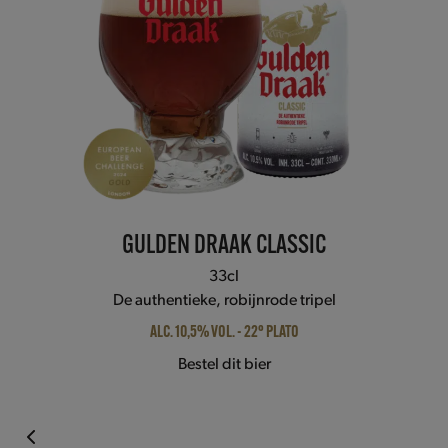
the
carousel
navigation
buttons
GULDEN DRAAK CLASSIC
33cl
De authentieke, robijnrode tripel
ALC. 10,5% VOL. - 22° PLATO
Bestel dit bier