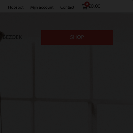
0
€
0.00
Hopspot
Mijn account
Contact
N BEZOEK
SHOP