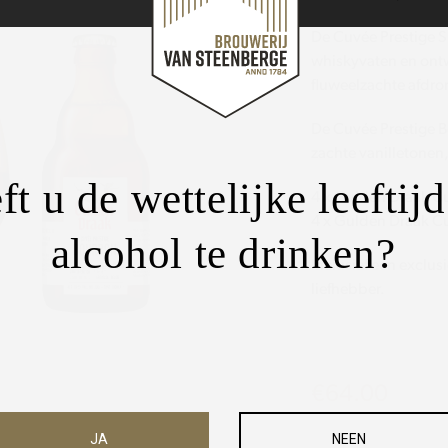
De Cuvée Prestige S
whiskyvaten en ontwi
fluweelzachte afdro
De Cuvée Prestige 
zachte vanilletonen
ft u de wettelijke leeftij
4 x Gulden Draak Cu
4 x Gulden Draak C
alcohol te drinken?
Inclusief een exclu
liefhebber.
€
64.00
JA
NEEN