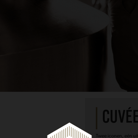
CUVÉE
Twee iconen, eén ui