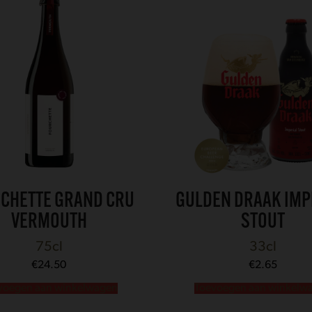
CHETTE GRAND CRU
GULDEN DRAAK IMP
VERMOUTH
STOUT
75cl
33cl
€
24.50
€
2.65
voegen aan winkelwagen
Toevoegen aan winkelw