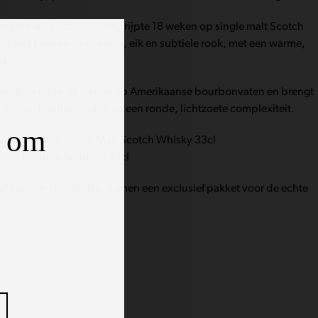
ingle Malt Scotch Whisky rijpte 18 weken op single malt Scotch
kkelt toetsen van vanille, eik en subtiele rook, met een warme,
nk.
Bourbon rijpte 24 weken op Amerikaanse bourbonvaten en brengt
, warme houtinvloeden en een ronde, lichtzoete complexiteit.
d om
vée Prestige Single Malt Scotch Whisky 33cl
uvée Prestige Bourbon 33cl
sief Gulden Draak-glas. Samen een exclusief pakket voor de echte