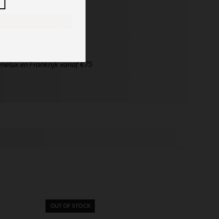
n aan winkelwagen
nelux en Frankrijk vanaf €75
OUT OF STOCK