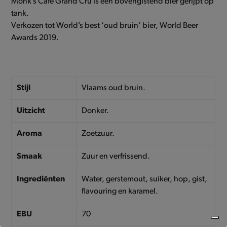
Monk’s Café Grand Cru is een bovengistend bier gerijpt op
tank.
Verkozen tot World’s best ‘oud bruin’ bier, World Beer
Awards 2019.
Stijl
Vlaams oud bruin.
Uitzicht
Donker.
Aroma
Zoetzuur.
Smaak
Zuur en verfrissend.
Ingrediënten
Water, gerstemout, suiker, hop, gist,
flavouring en karamel.
EBU
70