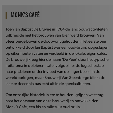
escape
to
go
MONK'S CAFÉ
to
the
Toen Jan Baptist De Bruyne in 1784 de landbouwactiviteiten
first
uitbreidde met het brouwen van bier, werd Brouwerij Van
slide
Steenberge boven de doopvont gehouden. Het eerste bier
ontwikkeld door Jan Baptist was een oud-bruin, opgeslagen
op eikenhouten vaten en verdeeld in de lokale, eigen cafés.
De brouwerij kreeg hier de naam ‘De Peer’ door het typische
fruitaroma in de bieren. Later volgde hier de logische stap
naar pilsbieren onder invloed van de ‘lager beers’ in de
wereldoorlogen, maar Brouwerij Van Steenberge blinkt de
laatste decennia pas echt uit in de speciaalbieren.
Om onze rijke historiek in ere te houden, grijpen we terug
naar het ontstaan van onze brouwerij en ontwikkelden
Monk’s Café, een fris en mildzuur oud bruin.