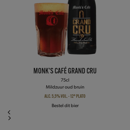
the
carousel
navigation
buttons
MONK’S CAFÉ GRAND CRU
75cl
Mildzuur oud bruin
ALC. 5,5% VOL. - 12° PLATO
Bestel dit bier
Press