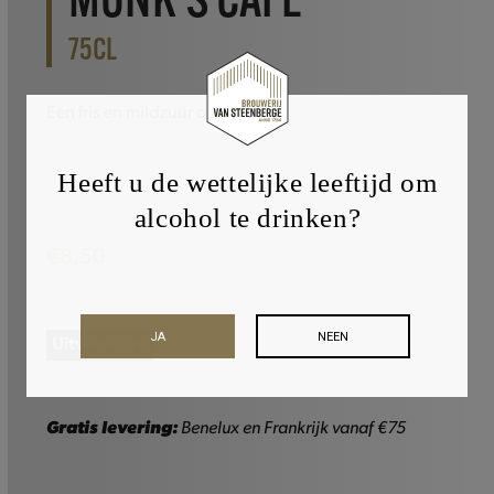
MONK’S CAFÉ
75CL
Een fris en mildzuur oud bruin
Heeft u de wettelijke leeftijd om
alcohol te drinken?
€
8.50
JA
NEEN
Uitverkocht
Gratis levering:
Benelux en Frankrijk vanaf €75