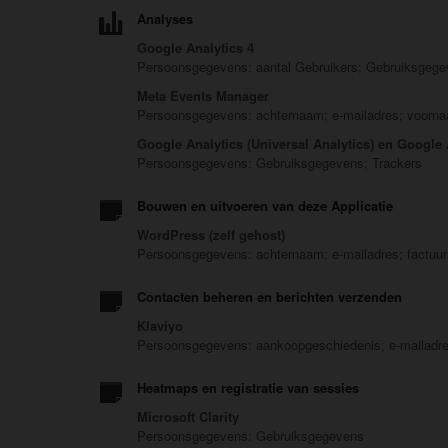
Analyses
Google Analytics 4
Persoonsgegevens: aantal Gebruikers; Gebruiksgegev
Meta Events Manager
Persoonsgegevens: achternaam; e-mailadres; voorn
Google Analytics (Universal Analytics) en Google A
Persoonsgegevens: Gebruiksgegevens; Trackers
Bouwen en uitvoeren van deze Applicatie
WordPress (zelf gehost)
Persoonsgegevens: achternaam; e-mailadres; factuu
Contacten beheren en berichten verzenden
Klaviyo
Persoonsgegevens: aankoopgeschiedenis; e-mailadre
Heatmaps en registratie van sessies
Microsoft Clarity
Persoonsgegevens: Gebruiksgegevens