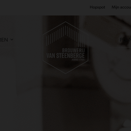
Hopspot
Mijn accou
REN
PLA