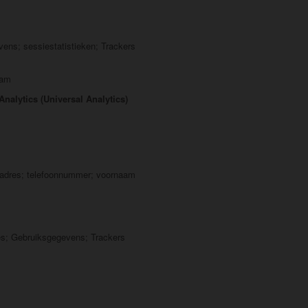
ens; sessiestatistieken; Trackers
aam
nalytics (Universal Analytics)
radres; telefoonnummer; voornaam
s; Gebruiksgegevens; Trackers