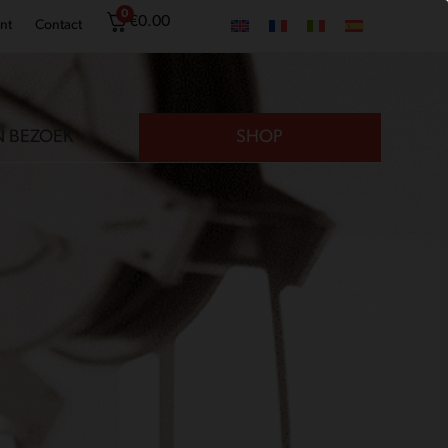
0
€
0.00
nt
Contact
N BEZOEK
SHOP