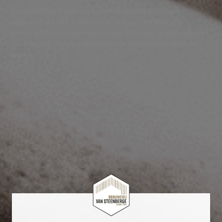
Brouwerij Van Steenberge is een Belgische brouwerij
opgericht in 1784 als Brouwerij De Peer. Het bedrijf is
gevestigd in het Oost-Vlaamse dorp Ertvelde, deelgemeente
van Evergem. Gespecialiseerd in het brouwen van levende
bieren.