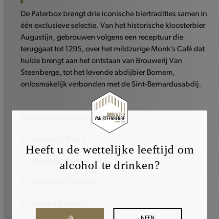
De Paterbox brengt drie iconische biertradities samen in
één exclusieve selectie. Van het historische kloosterbier
Augustijn, gebrouwen volgens een receptuur die
teruggaat tot 1295, over het mildzurige Monk’s Café dat
hulde brengt aan het ontstaan van Brouwerij Van
Steenberge, tot het levende abdijbier Bornem,
onlosmakelijk verbonden met de Sint-Bernardusabdij.
In deze paterbox vind je:
2× Augustijn Blond
Heeft u de wettelijke leeftijd om
2× Augustijn Donker
alcohol te drinken?
2× Augustijn Grand Cru
2× Monk’s Grand Cru
JA
NEEN