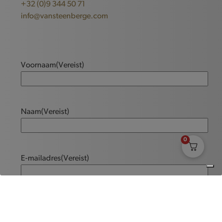
+32 (0)9 344 50 71
info@vansteenberge.com
Voornaam
(Vereist)
Naam
(Vereist)
0
E-mailadres
(Vereist)
Bericht
(Vereist)