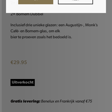
2× Bornem Tripel
2× Bornem Dubbel
Inclusief drie unieke glazen: een Augustijn-, Monk’s
Café- en Bornem-glas, om elk
bier te proeven zoals het bedoeld is.
€
29.95
Uitverkocht
Gratis levering:
Benelux en Frankrijk vanaf €75