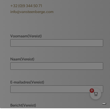
+32 (0)9 344 50 71
info@vansteenberge.com
Voornaam
(Vereist)
Naam
(Vereist)
E-mailadres
(Vereist)
0
Bericht
(Vereist)