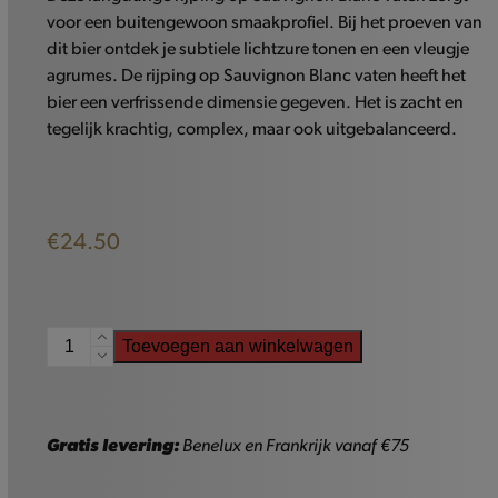
voor een buitengewoon smaakprofiel. Bij het proeven van
dit bier ontdek je subtiele lichtzure tonen en een vleugje
agrumes. De rijping op Sauvignon Blanc vaten heeft het
bier een verfrissende dimensie gegeven. Het is zacht en
tegelijk krachtig, complex, maar ook uitgebalanceerd.
€
24.50
Fourchette
Toevoegen aan winkelwagen
Grand
Cru
Sauvignon
Blanc
Gratis levering:
Benelux en Frankrijk vanaf €75
-