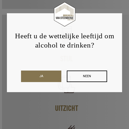
75cl
aantal
Heeft u de wettelijke leeftijd om
alcohol te drinken?
STIJL
JA
NEEN
UITZICHT