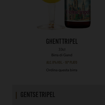
navigation
buttons
GHENT TRIPEL
33cl
Birra di Gand
ALC. 8% VOL. - 16° PLATO
Ordina questa birra
GENTSE TRIPEL