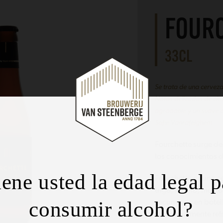
FOUR
33CL
Se trata de una cerveza
Notas delicadas de cít
agradable y un suave 
Sofie Vanrafelghem
Fourchette surge de
los conocimientos d
iene usted la edad legal p
Fourchette es una ce
trigo, lúpulo, most
consumir alcohol?
secundaria en botel
agradablemente ref