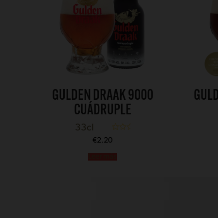
GULDEN DRAAK 9000
GULD
CUÁDRUPLE
33cl
Valorado con
€
2.20
5.00
de 5
Leer más