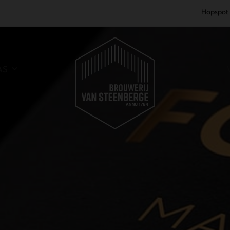
Hopspot
AS