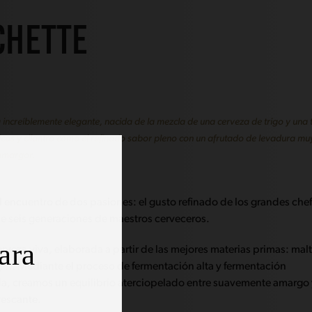
CHETTE
 increíblemente elegante, nacida de la mezcla de una cerveza de trigo y una t
ricos y cilantro como el refinado sabor pleno con un afrutado de levadura mu
amargor.
l encuentro de dos pasiones: el gusto refinado de los grandes chef
e seis generaciones de maestros cerveceros.
ara
rveza viva, elaborada a partir de las mejores materias primas: malt
o, … Mediante el proceso de fermentación alta y fermentación
la, creamos un equilibrio aterciopelado entre suavemente amargo
rescante.