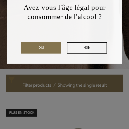
Avez-vous l'âge légal pour
consommer de l'alcool ?
OUI
NON
Filter products
Showing the single result
Gentse Tripel
PLUS EN STOCK
Categories