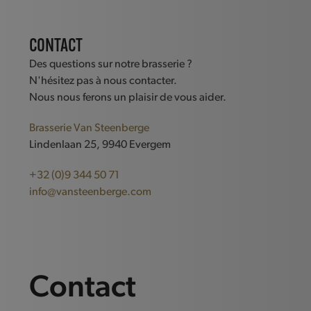
1
2
Order By
CONTACT
Default
Des questions sur notre brasserie ?
Review Count
N'hésitez pas à nous contacter.
Popularity
Nous nous ferons un plaisir de vous aider.
Average rating
Newness
Brasserie Van Steenberge
Price: low to high
Lindenlaan 25, 9940 Evergem
Price: high to low
+32 (0)9 344 50 71
Random Products
info@vansteenberge.com
Product Name
Show only products on sale
In stock only
Clear filters
Contact