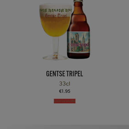
Gadgets
2
Paquet cadeau
9
Bière
68
Augustijn
7
Baptist
6
Bornem
5
Export 1784
1
Fourchette
12
Gentse Tripel
1
GENTSE TRIPEL
Gulden Draak
21
Monk's
6
33cl
Piraat
7
€
1.95
Leute Bok
1
Lire la suite
Verres à bière
10
Price
€1
€2