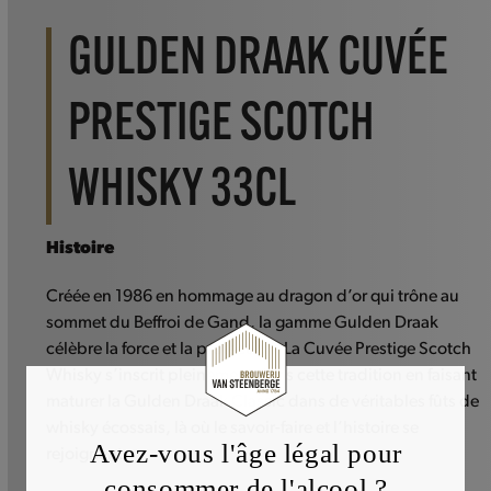
GULDEN DRAAK CUVÉE
PRESTIGE SCOTCH
WHISKY 33CL
Histoire
Créée en 1986 en hommage au dragon d’or qui trône au
sommet du Beffroi de Gand, la gamme Gulden Draak
célèbre la force et la protection. La Cuvée Prestige Scotch
Whisky s’inscrit pleinement dans cette tradition en faisant
maturer la Gulden Draak Classic dans de véritables fûts de
whisky écossais, là où le savoir-faire et l’histoire se
Avez-vous l'âge légal pour
rejoignent.
consommer de l'alcool ?