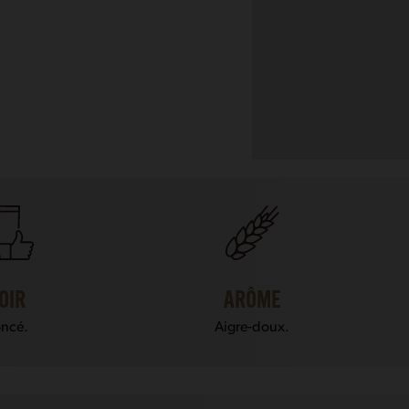
OIR
ARÔME
ncé.
Aigre-doux.