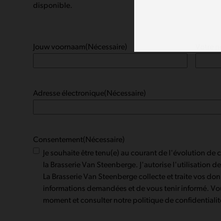
disponible.
Jouw voornaam
(Nécessaire)
Votre 
Adresse électronique
(Nécessaire)
Consentement
(Nécessaire)
Je souhaite être tenu(e) au courant de l'évolution de 
la Brasserie Van Steenberge. J'autorise l'utilisation 
La Brasserie Van Steenberge collecte et traite vos do
informations demandées et de vous tenir informé. Vo
moment et consulter notre politique de confidentiali