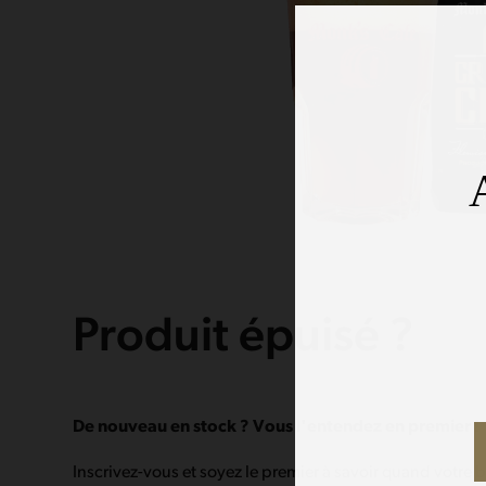
Produit épuisé ?
De nouveau en stock ? Vous l'entendez en premier !
Inscrivez-vous et soyez le premier à savoir quand votre 