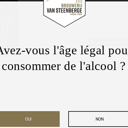
€
9.50
Rupture de stock
Avez-vous l'âge légal pou
consommer de l'alcool ?
Livraison gratuite
OUI
NON
bière préférée sera à nouveau