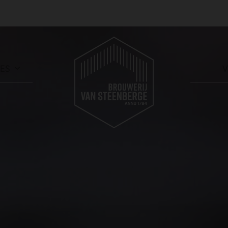
RES
V