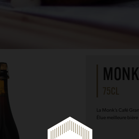
MONK’
75CL
La Monk’s Café Gran
Élue meilleure bièr