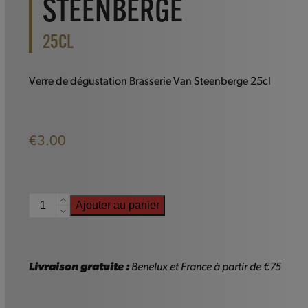
STEENBERGE
25CL
Verre de dégustation Brasserie Van Steenberge 25cl
€
3.00
quantité
Ajouter au panier
de
Verre
de
dégustation
Livraison gratuite :
Benelux et France à partir de €75
Brasserie
Van