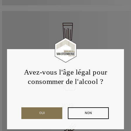
Steenberge
-
25cl
STYLE
Avez-vous l'âge légal pour
consommer de l'alcool ?
VOIR
OUI
NON