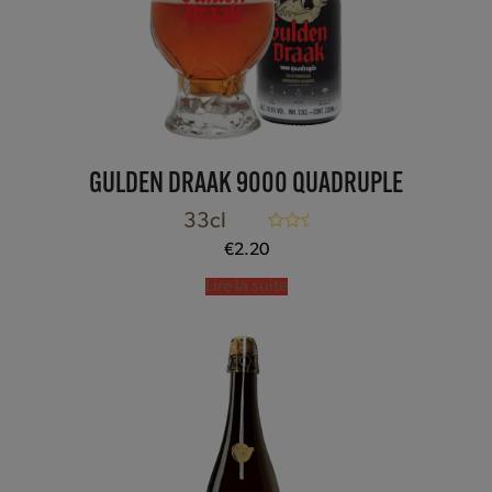
GULDEN DRAAK 9000 QUADRUPLE
33cl
Note
5.00
€
2.20
sur 5
Lire la suite