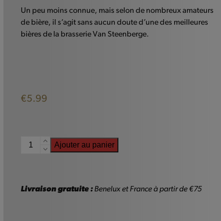
Un peu moins connue, mais selon de nombreux amateurs
de bière, il s’agit sans aucun doute d’une des meilleures
bières de la brasserie Van Steenberge.
€
5.99
quantité
Ajouter au panier
de
Augustijn
Grand
Cru
Livraison gratuite :
Benelux et France à partir de €75
-
75cl