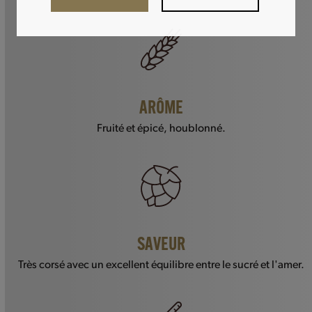
ARÔME
Fruité et épicé, houblonné.
SAVEUR
Très corsé avec un excellent équilibre entre le sucré et l'amer.