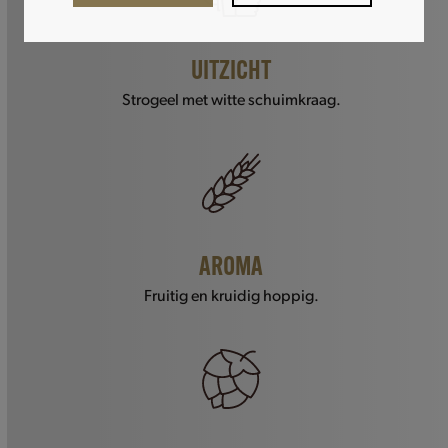
UITZICHT
Strogeel met witte schuimkraag.
AROMA
Fruitig en kruidig hoppig.