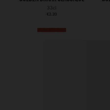
33cl
€
2.20
Ajouter au panier