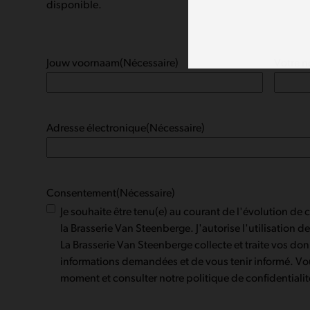
disponible.
Jouw voornaam
(Nécessaire)
Votre 
Adresse électronique
(Nécessaire)
Consentement
(Nécessaire)
Je souhaite être tenu(e) au courant de l'évolution de 
la Brasserie Van Steenberge. J'autorise l'utilisation 
La Brasserie Van Steenberge collecte et traite vos do
informations demandées et de vous tenir informé. Vo
moment et consulter notre politique de confidentiali