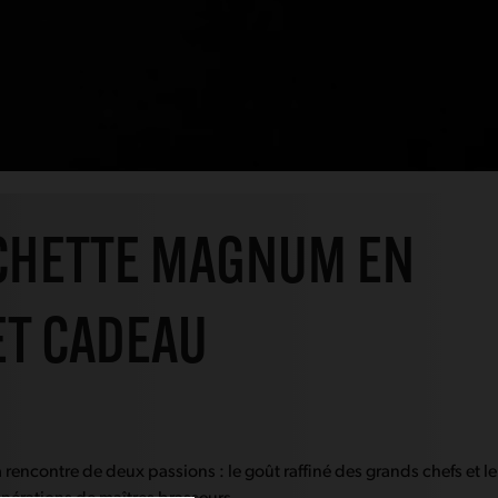
CHETTE MAGNUM EN
ET CADEAU
a rencontre de deux passions : le goût raffiné des grands chefs et le