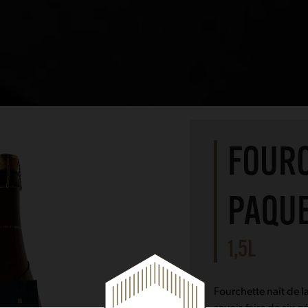
FOUR
PAQU
1,5L
Fourchette naît de l