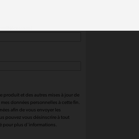
nom
(Nécessaire)
ce produit et des autres mises à jour de
de mes données personnelles à cette fin.
nnées afin de vous envoyer les
us pouvez vous désinscrire à tout
té pour plus d'informations.