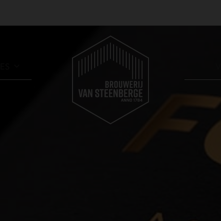
RES
V