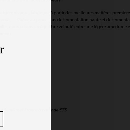
générations de maîtres brasseurs.
e bière vivante, fabriquée à partir des meilleures matières première
 moût, … Grâce au processus de fermentation haute et de fermenta
ille, nous créons un équilibre velouté entre une légère amertume e
sement.
r
 :
Benelux et France à partir de €75