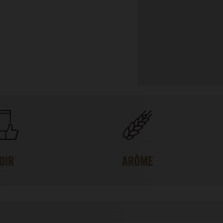
OIR
ARÔME