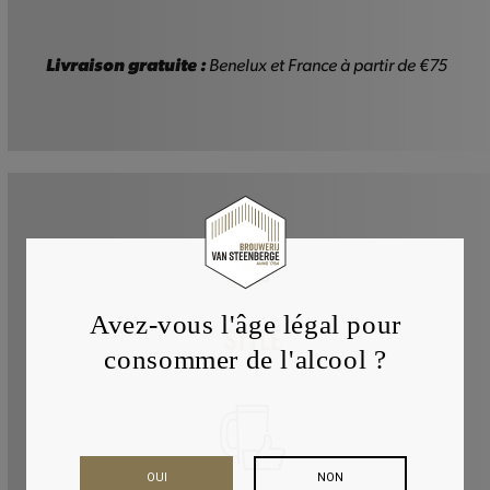
Piraat
-
2x33cl
Livraison gratuite :
Benelux et France à partir de €75
+
verre
Avez-vous l'âge légal pour
STYLE
consommer de l'alcool ?
OUI
NON