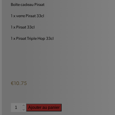
Boîte cadeau Piraat
1 x verre Piraat 33cl
1 x Piraat 33cl
1 x Piraat Triple Hop 33cl
€
10.75
quantité
Ajouter au panier
de