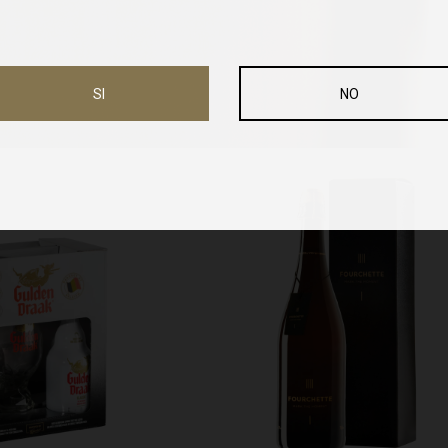
SI
NO