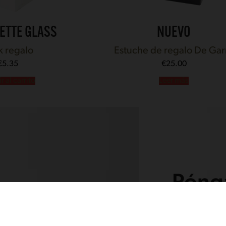
ETTE GLASS
NUEVO
k regalo
Estuche de regalo De Gar
€
5.35
€
25.00
 al carrito
Leer más
Pónga
Nombre
(Obliga