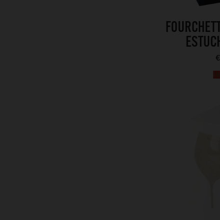
FOURCHET
ESTUC
€
L