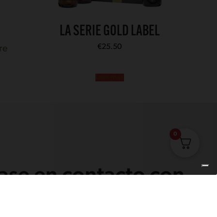
LA SERIE GOLD LABEL
€
25.50
re
Leer más
0
se en contacto con
torio)