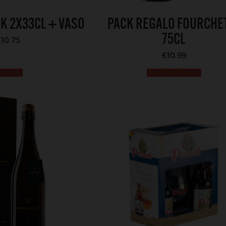
K 2X33CL + VASO
PACK REGALO FOURCHE
75CL
€
10.75
€
10.99
eer más
Añadir al carrito