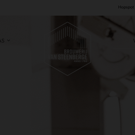
Hopspot
AS