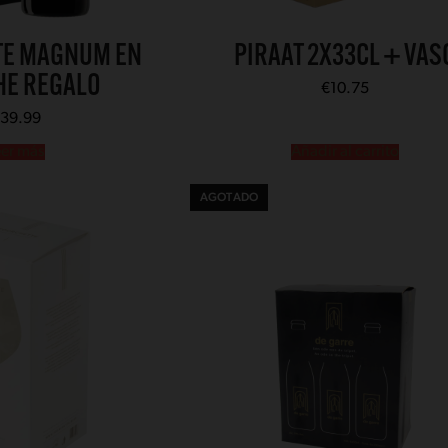
TE MAGNUM EN
PIRAAT 2X33CL + VAS
HE REGALO
€
10.75
39.99
eer más
Añadir al carrito
AGOTADO