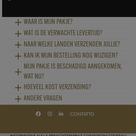
Press
escape
to
WAAR IS MIJN PAKJE?
go
WAT IS DE VERWACHTE LEVERTIJD?
to
the
NAAR WELKE LANDEN VERZENDEN JULLIE?
first
KAN IK MIJN BESTELLING NOG WIJZIGEN?
slide
MIJN PAKJE IS BESCHADIGD AANGEKOMEN,
WAT NU?
HOEVEEL KOST VERZENDING?
ANDERE VRAGEN
CONTATTO