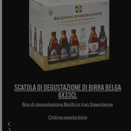
and
right
arrow
keys
to
access
the
carousel
navigation
buttons
SCATOLA DI DEGUSTAZIONE DI BIRRA BELGA
6X33CL
Box di degustazione Birrificio Van Steenberge
Ordina questa birra