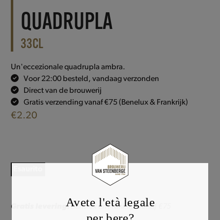
QUADRUPLA
33CL
Un'eccezionale quadrupla ambra.
Voor 22:00 besteld, vandaag verzonden
Direct van de brouwerij
Gratis verzending vanaf €75 (Benelux & Frankrijk)
€
2.20
Esaurito
Avete l'età legale
Gratis levering:
Benelux en Frankrijk vanaf €75
per bere?