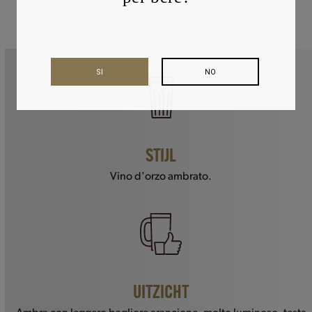
SI
NO
STIJL
Vino d'orzo ambrato.
UITZICHT