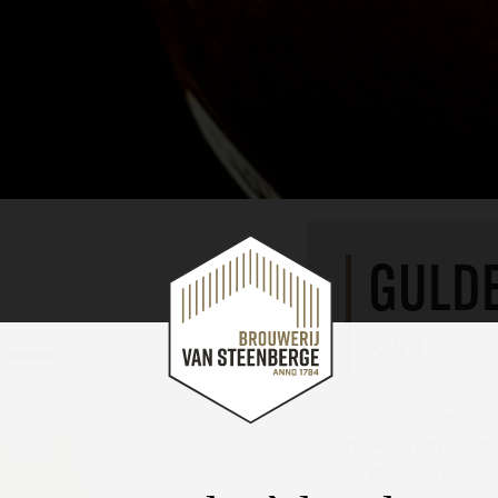
GULD
33CL
Questa birra bionda
presenta un perfett
da gustare a lungo.