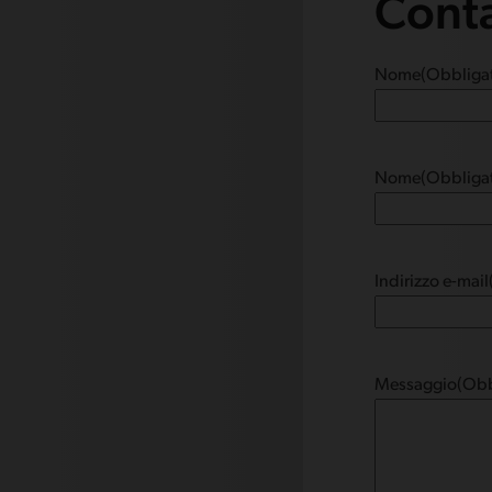
Cont
Nome
(Obbligat
Nome
(Obbligat
Indirizzo e-mail
Messaggio
(Obb