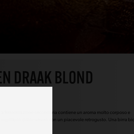
EN DRAAK BLOND
 a fermentazione secondaria contiene un aroma molto corposo e
o equilibrio dolce-amaro con un piacevole retrogusto. Una birra b