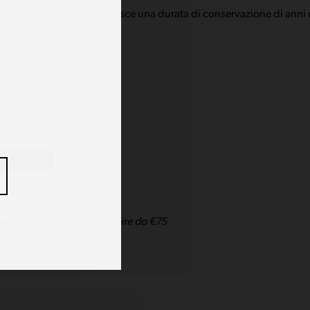
bottiglia e in botte garantisce una durata di conservazione di anni
usto.
al carrello
a:
Benelux e Francia a partire da €75