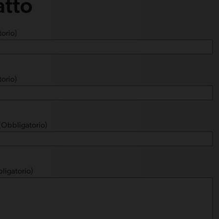
atto
orio)
orio)
(Obbligatorio)
ligatorio)