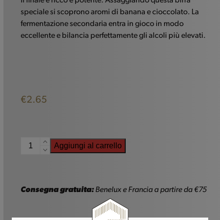
Il finale è ricco e potente. Assaggiando questa birra
speciale si scoprono aromi di banana e cioccolato. La
fermentazione secondaria entra in gioco in modo
eccellente e bilancia perfettamente gli alcoli più elevati.
€
2.65
Gulden
Aggiungi al carrello
Draak
Stout
imperiale
-
Consegna gratuita:
Benelux e Francia a partire da €75
33cl
quantità