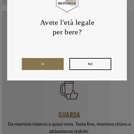
Avete l'età legale
per bere?
STILE
SI
NO
Vino d'orzo scuro.
GUARDA
Da marrone intenso a quasi nero. Testa fine, marrone chiaro e
abbastanza stabile.