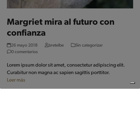
Margriet mira al futuro con
confianza
26 mayo 2018
bretelbe
Sin categorizar
0 comentarios
Lorem ipsum dolor sit amet, consectetur adipiscing elit.
Curabitur non magna ac sapien sagittis porttitor.
Leer más