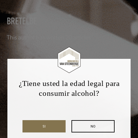
BRETELBE
This author has written 20 articles
¿Tiene usted la edad legal para
consumir alcohol?
SI
NO