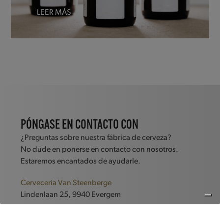
LEER MÁS
PÓNGASE EN CONTACTO CON
¿Preguntas sobre nuestra fábrica de cerveza?
No dude en ponerse en contacto con nosotros.
Estaremos encantados de ayudarle.
Cervecería Van Steenberge
Lindenlaan 25, 9940 Evergem
+32 (0)9 344 50 71