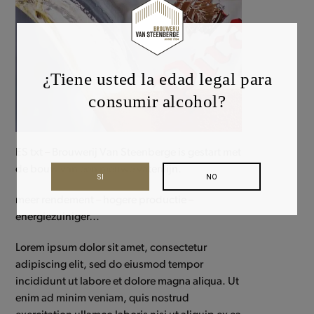
¿Tiene usted la edad legal para
consumir alcohol?
ES txt – Brouwerij Van Steenberge is gestart met
de bouw van een nieuwe vatenlijn.
SI
NO
meer rendement – hogere productie –
energiezuiniger…
Lorem ipsum dolor sit amet, consectetur
adipiscing elit, sed do eiusmod tempor
incididunt ut labore et dolore magna aliqua. Ut
enim ad minim veniam, quis nostrud