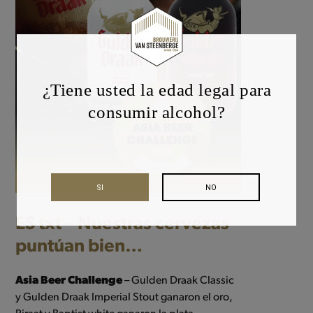
¿Tiene usted la edad legal para
consumir alcohol?
SI
NO
ES txt – Nuestras cervezas
puntúan bien…
Asia Beer Challenge
– Gulden Draak Classic
y Gulden Draak Imperial Stout ganaron el oro,