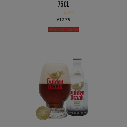
75CL
Valorado con
€
17.75
5.00
de 5
Añadir al carrito