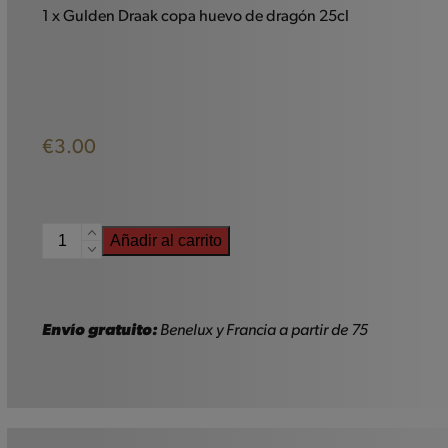
1 x Gulden Draak copa huevo de dragón 25cl
€
3.00
Gulden
Añadir al carrito
Draak
Vaso
de
25
Envío gratuito:
Benelux y Francia a partir de 75
cl
cantidad