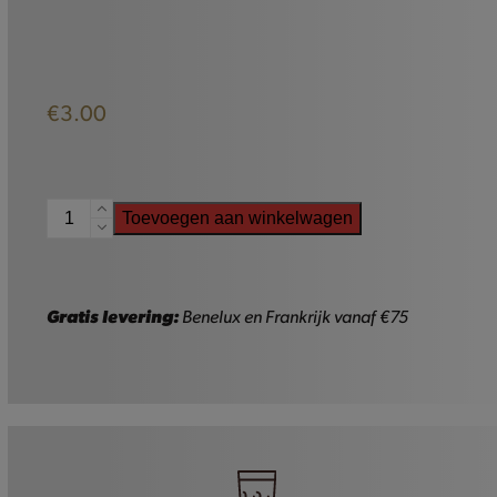
€
3.00
Gulden
Toevoegen aan winkelwagen
Draak
Glas
-
25cl
Gratis levering:
Benelux en Frankrijk vanaf €75
aantal