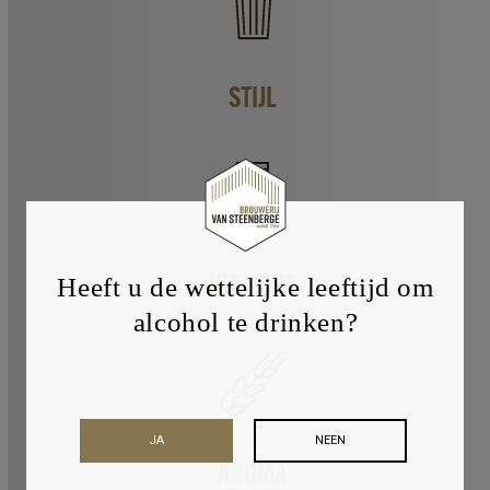
STIJL
Heeft u de wettelijke leeftijd om
UITZICHT
alcohol te drinken?
JA
NEEN
AROMA