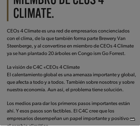
MIEMBRO DE CEOS 4
CLIMATE.
CEOs 4 Climate es una red de empresarios concienciados
con el clima, de la que también forma parte Brewery Van
Steenberge, y al convertirse en miembro de CEOs 4 Climate
ya se han plantado 20 árboles en Congo ism Go Forrest.
La visión de C4C «CEOs 4 Climate
El calentamiento global es una amenaza importante y global,
que afecta a todo y a todos. También sobre nosotros y sobre
nuestra economía. Aun así, el problema tiene solución.
Los medios para dar los primeros pasos importantes están
ahí. Y esos pasos son factibles. El C4C cree que los
empresarios desempeñan un papel importante y positivo en
el cambio climático.
Porque los empresarios convierten las amenazas en