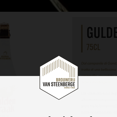
GULDE
75CL
Dal campanile di Gand, i
tratta di una bellissim
caramello, cioccolato a
Sofie Vanrafelghem
Un simbolo così imp
altrettanto imponent
anni tra le birre mig
birra eccezionale, m