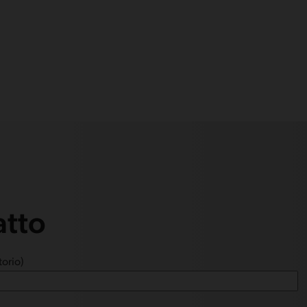
atto
orio)