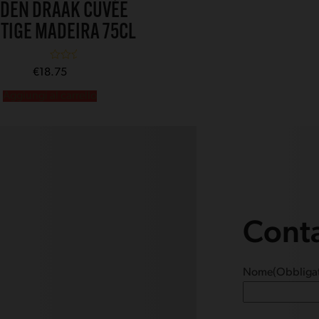
DEN DRAAK CUVÉE
TIGE MADEIRA 75CL
Valutato
5.00
€
18.75
su 5
Aggiungi al carrello
Cont
Nome
(Obbligat