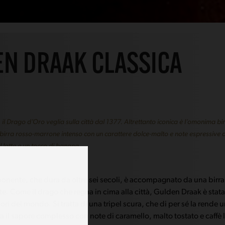
N DRAAK CLASSICA
l Drago d’Oro veglia sulla città dal 1377. Altrettanto iconica è l’omonima bir
a birra rosso-marrone intenso con un carattere dolce-malto e note espressive d
l latte e un tocco di banana.
onente, che dura da oltre sei secoli, è accompagnato da una birra
e. Come il drago che regna in cima alla città, Gulden Draak è stata
liori del mondo. Si tratta di una tripel scura, che di per sé la rende 
a il sapore complesso con note di caramello, malto tostato e caffè 