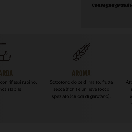
75cl
Consegna gratuit
quantità
ARDA
AROMA
on riflessi rubino.
Sottotono dolce di malto. frutta
At
nca stabile.
secca (fichi) e un lieve tocco
speziato (chiodi di garofano).
e