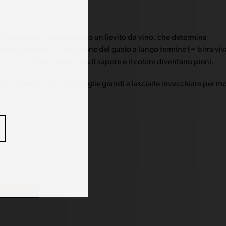
 degna del suo nome.
 secondaria viene utilizzato un lievito da vino, che determina
re e garantisce l’evoluzione del gusto a lungo termine (= birra viv
a, più acquista aroma e più il sapore e il colore diventano pieni.
di conservare alcune bottiglie grandi e lasciarle invecchiare per mo
al carrello