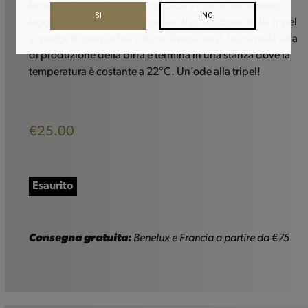
fermentazione, piuttosto morbida e con un retrogusto
SI
NO
leggermente amaro. Il processo di produzione della tripel
si svolge in cinque fasi e dura diversi mesi. Inizia nella sala
di produzione della birra e termina in una stanza dove la
temperatura è costante a 22°C. Un’ode alla tripel!
€
25.00
Esaurito
Consegna gratuita:
Benelux e Francia a partire da €75