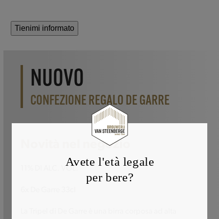
Tienimi informato
NUOVO
CONFEZIONE REGALO DE GARRE
Novità nel negozio
Avete l'età legale
11% DI ALC. VOL.
per bere?
6x De Garre 33cl
La Tripel di De Garre è una birra corposa ad alta