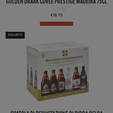
GULDEN DRAAK CUVÉE PRESTIGE MADEIRA 75CL
Valutato
5.00
€
18.75
su 5
Aggiungi al carrello
ESAURITO