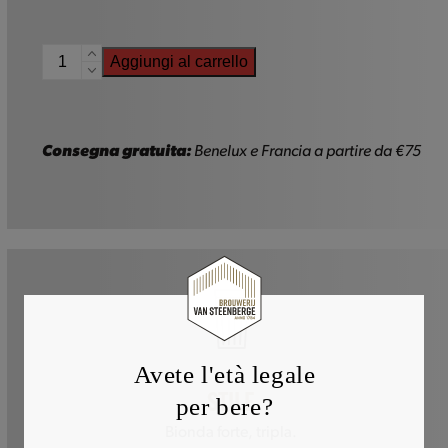
Piraat
Aggiungi al carrello
-
75cl
quantità
Consegna gratuita:
Benelux e Francia a partire da €75
Avete l'età legale
STILE
per bere?
Bionda forte, tripla.