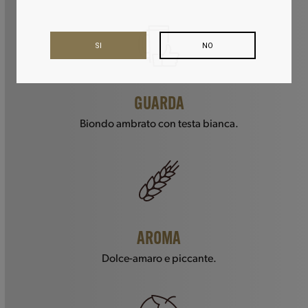
SI
NO
GUARDA
Biondo ambrato con testa bianca.
AROMA
Dolce-amaro e piccante.