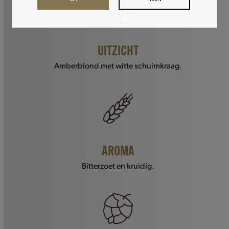
UITZICHT
Amberblond met witte schuimkraag.
AROMA
Bitterzoet en kruidig.