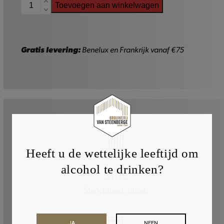
Piraat
Toevoegen aan winkelwagen
-
75cl
aantal
Gratis levering:
Benelux en Frankrijk vanaf €75
Heeft u de wettelijke leeftijd om
alcohol te drinken?
STIJL
Sterk blond, tripel.
JA
NEEN