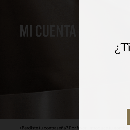
MI CUENTA
¿T
¿Perdiste tu contraseña? Por favor, introduce tu nombre