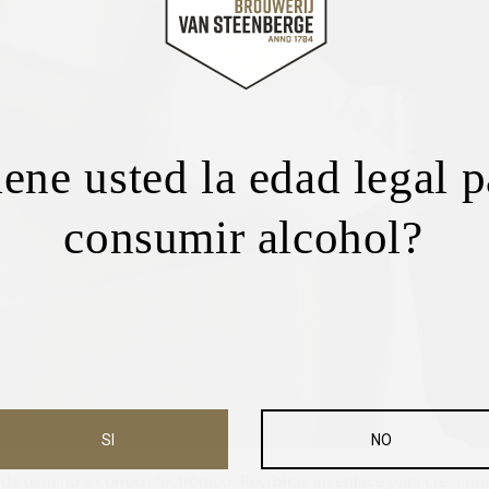
iene usted la edad legal p
consumir alcohol?
SI
NO
 de usuario o correo electrónico. Recibirás un enlace para crear u