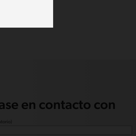
se en contacto con
torio)