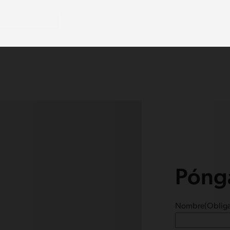
Pónga
Nombre
(Obliga